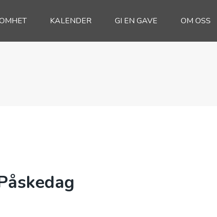
SOMHET
KALENDER
GI EN GAVE
OM OSS
 Påskedag